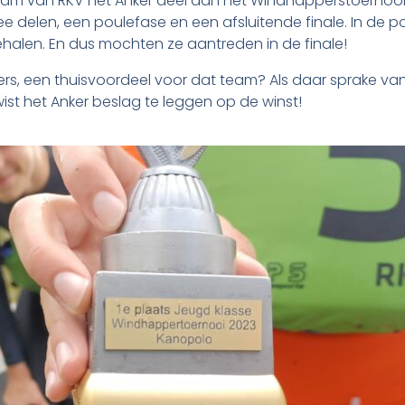
 van RKV het Anker deel aan het Windhapperstoernooi v
 delen, een poulefase en een afsluitende finale. In de po
ehalen. En dus mochten ze aantreden in de finale!
, een thuisvoordeel voor dat team? Als daar sprake van 
st het Anker beslag te leggen op de winst!