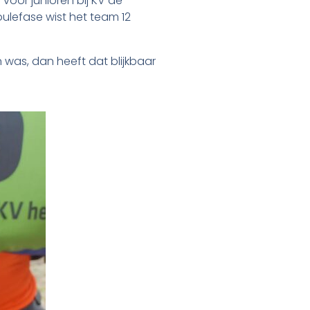
oor junioren bij KV de
ulefase wist het team 12
was, dan heeft dat blijkbaar