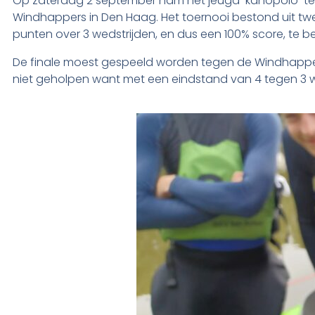
Op zaterdag 2 september nam het jeugd-kanopolo-team
Windhappers in Den Haag. Het toernooi bestond uit twee
punten over 3 wedstrijden, en dus een 100% score, te b
De finale moest gespeeld worden tegen de Windhappers
niet geholpen want met een eindstand van 4 tegen 3 wi