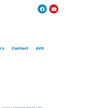
o’s
Contact
AVG