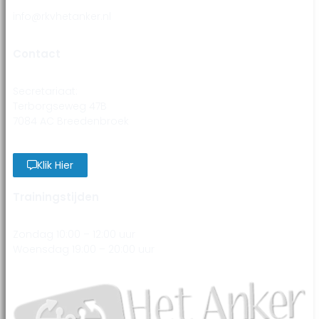
info@rkvhetanker.nl
Contact
Secretariaat:
Terborgseweg 47B
7084 AC Breedenbroek
Klik Hier
Trainingstijden
Zondag 10:00 – 12:00 uur
Woensdag 19:00 – 20:00 uur