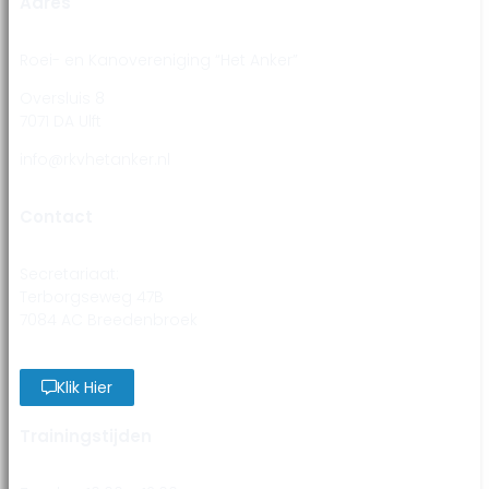
Adres
Roei- en Kanovereniging “Het Anker”
Oversluis 8
7071 DA Ulft
info@rkvhetanker.nl
Contact
Secretariaat:
Terborgseweg 47B
7084 AC Breedenbroek
Klik Hier
Trainingstijden