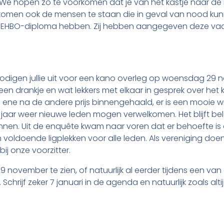
n. We hopen zo te voorkomen dat je van het kastje naar d
jst komen ook de mensen te staan die in geval van nood k
n EHBO-diploma hebben. Zij hebben aangegeven deze vaard
nodigen jullie uit voor een kano overleg op woensdag 29 n
een drankje en wat lekkers met elkaar in gesprek over he
ene na de andere prijs binnengehaald, er is een mooie 
 jaar weer nieuwe leden mogen verwelkomen. Het blijft bel
kunnen. Uit de enquête kwam naar voren dat er behoefte i
 voldoende ligplekken voor alle leden. Als vereniging 
ij onze voorzitter.
november te zien, of natuurlijk al eerder tijdens een van
chrijf zeker 7 januari in de agenda en natuurlijk zoals altijd