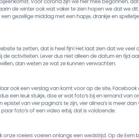
bijeenkomst. Voor corona zijn we hier mee begonnen, dat w
arin de winter ook wat vaker te zien hopen we dat we dit 
r een gezellige middag met een hapje, drankje en spellet
site te zetten, dat is heel fijn! Het laat zien dat we ve
j de activiteiten. Lever dus niet alleen de datum en tijd aa
 willen, dan weten ze wat ze kunnen verwachten.
dat daar ook een verslag van komt voor op de site, Facebo
f dus een leuk stukje, doe er wat foto’s bij en iemand van o
epistel van vier pagina’s te zijn, vier alinea’s is meer dan 
aar foto’s of een video erbij, dat is voldoende.
k onze roeiers voeren onlangs een wedstrijd. Op de Eem 