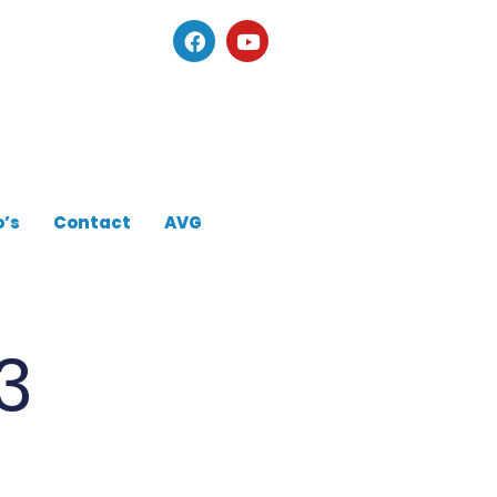
o’s
Contact
AVG
3