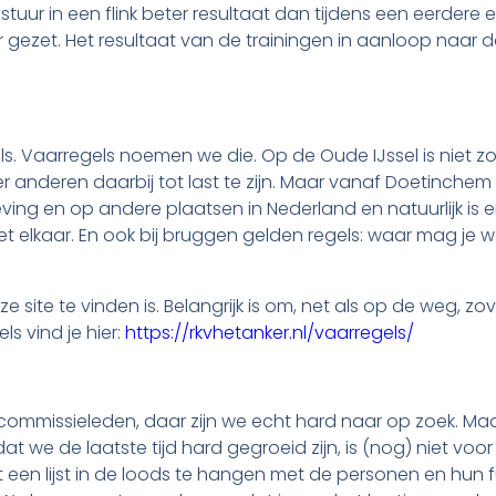
uur in een flink beter resultaat dan tijdens een eerdere e
 gezet. Het resultaat van de trainingen in aanloop naar 
ls. Vaarregels noemen we die. Op de Oude IJssel is niet z
r anderen daarbij tot last te zijn. Maar vanaf Doetinchem
ng en op andere plaatsen in Nederland en natuurlijk is e
 elkaar. En ook bij bruggen gelden regels: waar mag je 
site te vinden is. Belangrijk is om, net als op de weg, zov
s vind je hier:
https://rkvhetanker.nl/vaarregels/
commissieleden, daar zijn we echt hard naar op zoek. Maa
t we de laatste tijd hard gegroeid zijn, is (nog) niet voor
 een lijst in de loods te hangen met de personen en hun fu