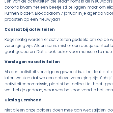
Een van de activiteiten die eraan komt is de nieuwjaars
corona kwam het een beetje stil te liggen, maar om elka
kunnen blazen. Blok daarom 7 januari in je agenda voo
proosten op een nieuw jaar!
Context bij activiteiten
Regelmatig worden er activiteiten gedeeld om op de web
vereniging zijn. Alleen soms mist er een beetje context bi
gaat gebeuren. Dat is ook leuker voor mensen die mee
Verslagen na activiteiten
Als een activiteit vervolgens geweest is, is het leuk 
laten we zien dat we een actieve vereniging zijn. Schrij
activiteitencommissie, plaatst het online. Het hoeft geen 
wat heb je gedaan, waar was het, hoe vond je het, een p
Uitslag Eemhead
Niet alleen onze poloërs doen mee aan wedstrijden, oo