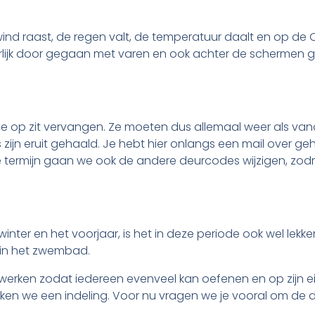
ind raast, de regen valt, de temperatuur daalt en op de Ou
urlijk door gegaan met varen en ook achter de schermen g
e op zit vervangen. Ze moeten dus allemaal weer als van
zijn eruit gehaald. Je hebt hier onlangs een mail over 
e termijn gaan we ook de andere deurcodes wijzigen, zodra 
 winter en het voorjaar, is het in deze periode ook wel lek
 in het zwembad.
erken zodat iedereen evenveel kan oefenen en op zijn ei
n we een indeling. Voor nu vragen we je vooral om de dat