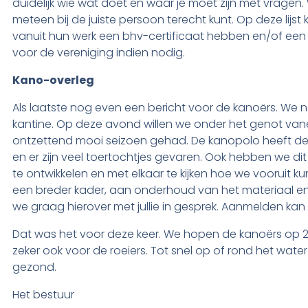
duidelijk wie wat doet en waar je moet zijn met vrage
meteen bij de juiste persoon terecht kunt. Op deze li
vanuit hun werk een bhv-certificaat hebben en/of ee
voor de vereniging indien nodig.
Kano-overleg
Als laatste nog even een bericht voor de kanoërs. We 
kantine. Op deze avond willen we onder het genot van
ontzettend mooi seizoen gehad. De kanopolo heeft de 
en er zijn veel toertochtjes gevaren. Ook hebben we dit
te ontwikkelen en met elkaar te kijken hoe we vooruit 
een breder kader, aan onderhoud van het materiaal en
we graag hierover met jullie in gesprek. Aanmelden kan b
Dat was het voor deze keer. We hopen de kanoërs op 29 
zeker ook voor de roeiers. Tot snel op of rond het water. S
gezond.
Het bestuur