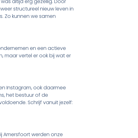
as altijd erg gezellig. Door
weer structureel nieuw leven in
jes. Zo kunnen we samen
el ondernemen en een actieve
n, maar vertel er ook bij wat er
ok en Instagram, ook daarmee
ns, het bestuur of de
voldoende. Schrijf vanuit jezelf:
bij Amersfoort werden onze