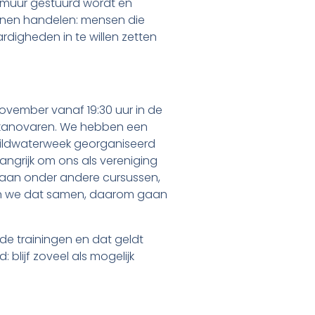
e muur gestuurd wordt en
unnen handelen: mensen die
igheden in te willen zetten
ovember vanaf 19:30 uur in de
t kanovaren. We hebben een
wildwaterweek georganiseerd
angrijk om ons als vereniging
s aan onder andere cursussen,
doen we dat samen, daarom gaan
 de trainingen en dat geldt
: blijf zoveel als mogelijk