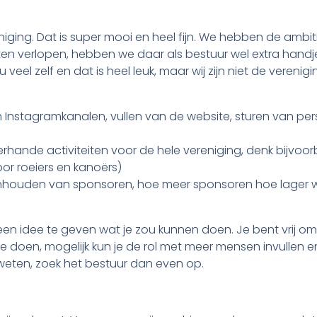
niging. Dat is super mooi en heel fijn. We hebben de ambi
laten verlopen, hebben we daar als bestuur wel extra handjes
el zelf en dat is heel leuk, maar wij zijn niet de verenigi
Instagramkanalen, vullen van de website, sturen van per
erhande activiteiten voor de hele vereniging, denk bijvoo
oor roeiers en kanoërs)
nhouden van sponsoren, hoe meer sponsoren hoe lager w
e een idee te geven wat je zou kunnen doen. Je bent vrij om 
en te doen, mogelijk kun je de rol met meer mensen invullen
l weten, zoek het bestuur dan even op.