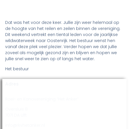
Dat was het voor deze keer. Jullie zijn weer helemaal op
de hoogte van het reilen en zeilen binnen de vereniging.
Dit weekend vertrekt een tiental leden voor de jaarlijkse
wildwaterweek naar Oostenrijk. Het bestuur wenst hen
vanaf deze plek veel plezier. Verder hopen we dat jullie
zoveel als mogelijk gezond zijn en blijven en hopen we
jullie snel weer te zien op of langs het water.
Het bestuur
Adres
Roei- en Kanovereniging “Het Anker”
Oversluis 8
7071 DA Ulft
info@rkvhetanker.nl