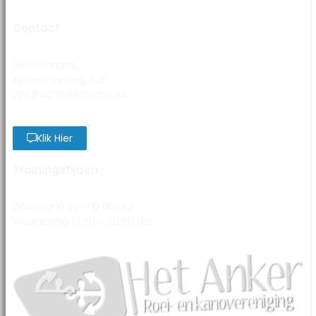
Contact
Secretariaat:
Terborgseweg 47B
7084 AC Breedenbroek
Klik Hier
Trainingstijden
Zondag 10:00 – 12:00 uur
Woensdag 19:00 – 20:00 uur