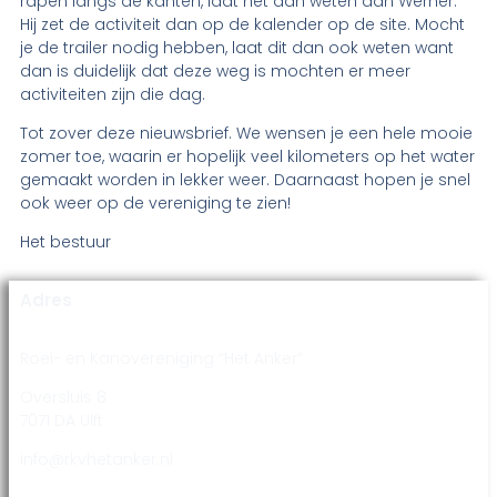
rapen langs de kanten, laat het dan weten aan Werner.
Hij zet de activiteit dan op de kalender op de site. Mocht
je de trailer nodig hebben, laat dit dan ook weten want
dan is duidelijk dat deze weg is mochten er meer
activiteiten zijn die dag.
Tot zover deze nieuwsbrief. We wensen je een hele mooie
zomer toe, waarin er hopelijk veel kilometers op het water
gemaakt worden in lekker weer. Daarnaast hopen je snel
ook weer op de vereniging te zien!
Het bestuur
Adres
Roei- en Kanovereniging “Het Anker”
Oversluis 8
7071 DA Ulft
info@rkvhetanker.nl