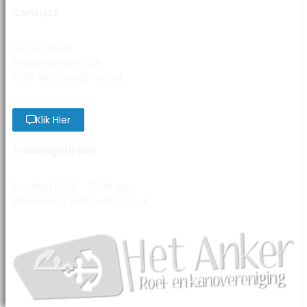
Contact
Secretariaat:
Terborgseweg 47B
7084 AC Breedenbroek
Klik Hier
Trainingstijden
Zondag 10:00 – 12:00 uur
Woensdag 19:00 – 20:00 uur