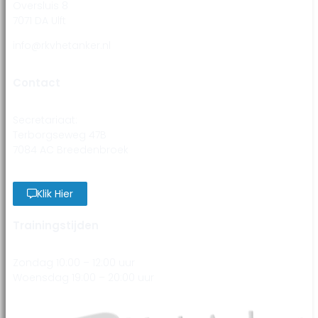
Oversluis 8
7071 DA Ulft
info@rkvhetanker.nl
Contact
Secretariaat:
Terborgseweg 47B
7084 AC Breedenbroek
Klik Hier
Trainingstijden
Zondag 10:00 – 12:00 uur
Woensdag 19:00 – 20:00 uur