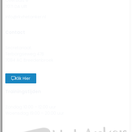
Oversluis 8
7071 DA Ulft
info@rkvhetanker.nl
Contact
Secretariaat:
Terborgseweg 47B
7084 AC Breedenbroek
Klik Hier
Trainingstijden
Zondag 10:00 – 12:00 uur
Woensdag 19:00 – 20:00 uur