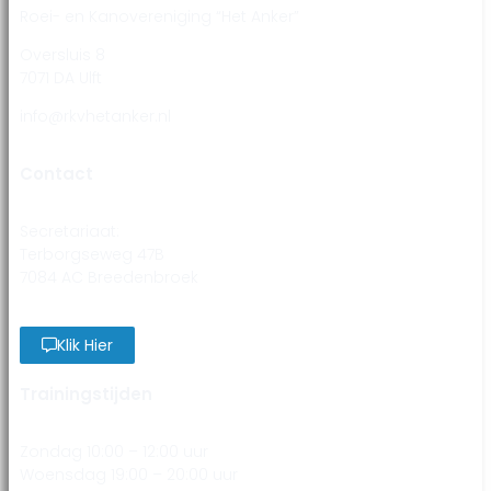
Roei- en Kanovereniging “Het Anker”
Oversluis 8
7071 DA Ulft
info@rkvhetanker.nl
Contact
Secretariaat:
Terborgseweg 47B
7084 AC Breedenbroek
Klik Hier
Trainingstijden
Zondag 10:00 – 12:00 uur
Woensdag 19:00 – 20:00 uur