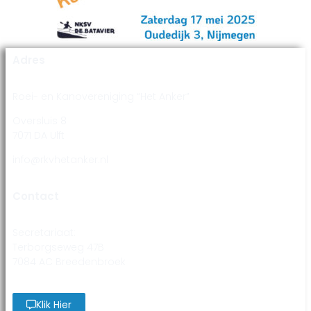
Adres
Roei- en Kanovereniging “Het Anker”
Oversluis 8
7071 DA Ulft
info@rkvhetanker.nl
Contact
Secretariaat:
Terborgseweg 47B
7084 AC Breedenbroek
Klik Hier