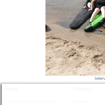
Selen,
Adres
Contact
Roei- en Kanovereniging “Het Anker”
Secretariaat: