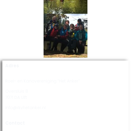
Adres
Roei- en Kanovereniging “Het Anker”
Oversluis 8
7071 DA Ulft
info@rkvhetanker.nl
Contact