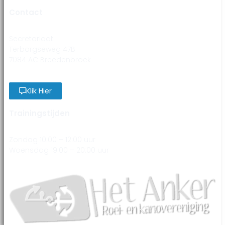
Contact
Secretariaat:
Terborgseweg 47B
7084 AC Breedenbroek
Klik Hier
Trainingstijden
Zondag 10:00 – 12:00 uur
Woensdag 19:00 – 20:00 uur