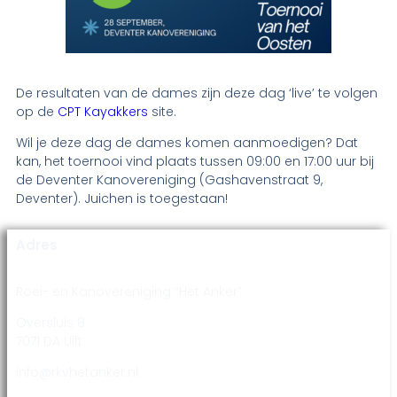
De resultaten van de dames zijn deze dag ‘live’ te volgen
op de
CPT Kayakkers
site.
Wil je deze dag de dames komen aanmoedigen? Dat
kan, het toernooi vind plaats tussen 09:00 en 17:00 uur bij
de Deventer Kanovereniging (Gashavenstraat 9,
Deventer). Juichen is toegestaan!
Adres
Roei- en Kanovereniging “Het Anker”
Oversluis 8
7071 DA Ulft
info@rkvhetanker.nl