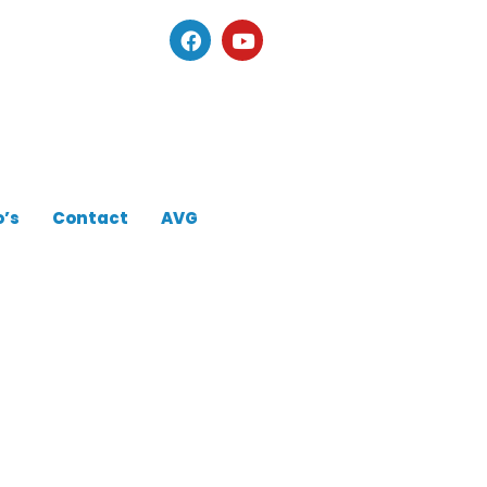
o’s
Contact
AVG