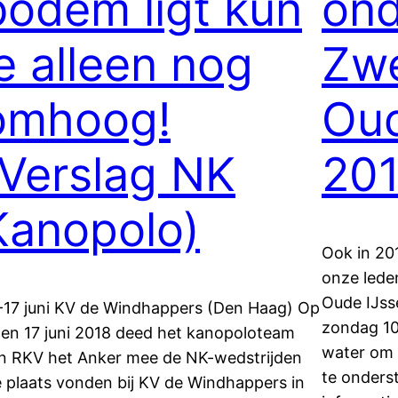
bodem ligt kun
ond
je alleen nog
Zw
omhoog!
Oud
(Verslag NK
20
Kanopolo)
Ook in 20
onze led
Oude IJss
-17 juni KV de Windhappers (Den Haag) Op
zondag 10
 en 17 juni 2018 deed het kanopoloteam
water om
n RKV het Anker mee de NK-wedstrijden
te onders
e plaats vonden bij KV de Windhappers in