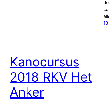
de
co
al
18 
Kanocursus
2018 RKV Het
Anker