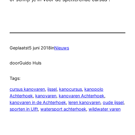
Geplaatst
5 juni 2018
in
Nieuws
door
Guido Huls
Tags:
cursus kanovaren
, 
ijssel
, 
kanocursus
, 
kanopolo
Achterhoek
, 
kanovaren
, 
kanovaren Achterhoek
, 
kanovaren in de Achterhoek
, 
leren kanovaren
, 
oude ijssel
, 
sporten in Ulft
, 
watersport achterhoek
, 
wildwater varen