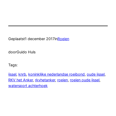
Geplaatst
1 december 2017
in
Roeien
door
Guido Huls
Tags:
ijssel
, 
knrb
, 
koninklijke nederlandse roeibond
, 
oude ijssel
, 
RKV het Anker
, 
rkvhetanker
, 
roeien
, 
roeien oude ijssel
, 
watersport achterhoek