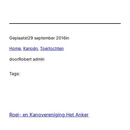
Geplaatst
29 september 2016
in
Home
, 
Kanoën
, 
Toertochten
door
Robert admin
Tags:
Roei- en Kanovereniging Het Anker