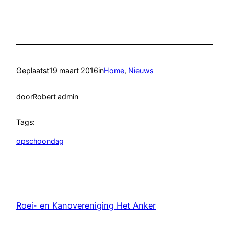
Geplaatst
19 maart 2016
in
Home
, 
Nieuws
door
Robert admin
Tags:
opschoondag
Roei- en Kanovereniging Het Anker