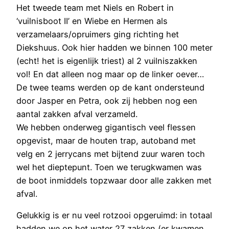
Het tweede team met Niels en Robert in
‘vuilnisboot II’ en Wiebe en Hermen als
verzamelaars/opruimers ging richting het
Diekshuus. Ook hier hadden we binnen 100 meter
(echt! het is eigenlijk triest) al 2 vuilniszakken
vol! En dat alleen nog maar op de linker oever…
De twee teams werden op de kant ondersteund
door Jasper en Petra, ook zij hebben nog een
aantal zakken afval verzameld.
We hebben onderweg gigantisch veel flessen
opgevist, maar de houten trap, autoband met
velg en 2 jerrycans met bijtend zuur waren toch
wel het dieptepunt. Toen we terugkwamen was
de boot inmiddels topzwaar door alle zakken met
afval.
Gelukkig is er nu veel rotzooi opgeruimd: in totaal
hadden we op het water 27 zakken (er kwamen