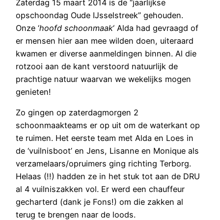
Zaterdag 15 maart 2014 is de “jaarlijkse
opschoondag Oude IJsselstreek” gehouden.
Onze ‘
hoofd schoonmaak
‘ Alda had gevraagd of
er mensen hier aan mee wilden doen, uiteraard
kwamen er diverse aanmeldingen binnen. Al die
rotzooi aan de kant verstoord natuurlijk de
prachtige natuur waarvan we wekelijks mogen
genieten!
Zo gingen op zaterdagmorgen 2
schoonmaakteams er op uit om de waterkant op
te ruimen. Het eerste team met Alda en Loes in
de ‘vuilnisboot’ en Jens, Lisanne en Monique als
verzamelaars/opruimers ging richting Terborg.
Helaas (!!) hadden ze in het stuk tot aan de DRU
al 4 vuilniszakken vol. Er werd een chauffeur
gecharterd (dank je Fons!) om die zakken al
terug te brengen naar de loods.