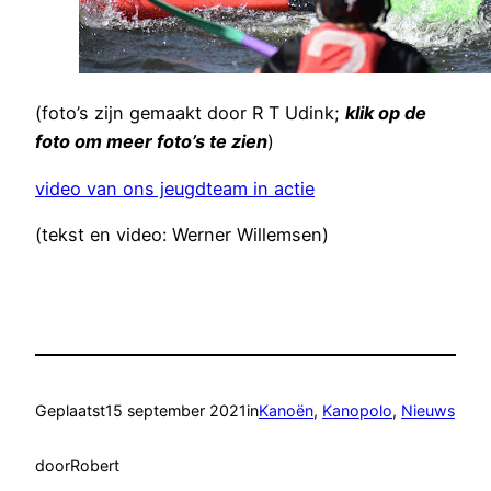
(foto’s zijn gemaakt door R T Udink;
klik op de
foto om meer foto’s te zien
)
video van ons jeugdteam in actie
(tekst en video: Werner Willemsen)
Geplaatst
15 september 2021
in
Kanoën
, 
Kanopolo
, 
Nieuws
door
Robert