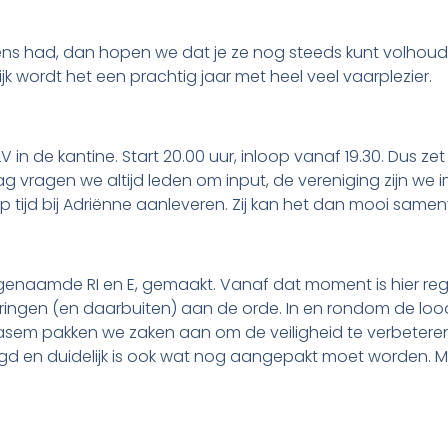
ens had, dan hopen we dat je ze nog steeds kunt volhoude
k wordt het een prachtig jaar met heel veel vaarplezier.
V in de kantine. Start 20.00 uur, inloop vanaf 19.30. Dus ze
erslag vragen we altijd leden om input, de vereniging zijn w
 tijd bij Adriënne aanleveren. Zij kan het dan mooi same
 zogenaamde RI en E, gemaakt. Vanaf dat moment is hier 
ingen (en daarbuiten) aan de orde. In en rondom de loods
sem pakken we zaken aan om de veiligheid te verbeteren
legd en duidelijk is ook wat nog aangepakt moet worden. 