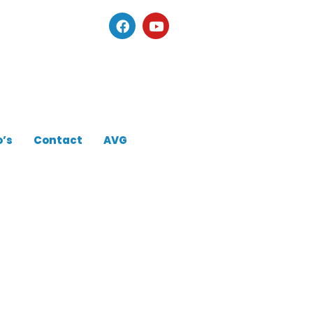
o’s
Contact
AVG