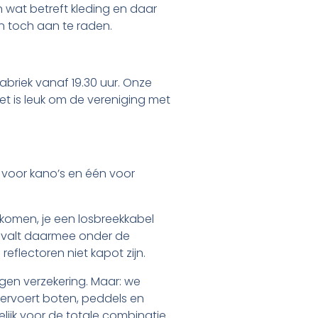
 wat betreft kleding en daar
n toch aan te raden.
fabriek vanaf 19.30 uur. Onze
t is leuk om de vereniging met
n voor kano’s en één voor
itkomen, je een losbreekkabel
s valt daarmee onder de
eflectoren niet kapot zijn.
igen verzekering. Maar: we
 vervoert boten, peddels en
elijk voor de totale combinatie.