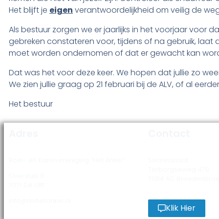
Het blijft je
eigen
verantwoordelijkheid om veilig de we
Als bestuur zorgen we er jaarlijks in het voorjaar voor
gebreken constateren voor, tijdens of na gebruik, laat
moet worden ondernomen of dat er gewacht kan word
Dat was het voor deze keer. We hopen dat jullie zo weer
We zien jullie graag op 21 februari bij de ALV, of al eerde
Het bestuur
Adres
Contact
Roei- en Kanovereniging “Het Anker”
Secretariaat:
Terborgseweg 47B
Oversluis 8
7084 AC Breedenbro
7071 DA Ulft
info@rkvhetanker.nl
Klik Hier