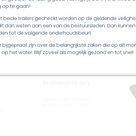
g op te gaan!
 dat beide trailers gecheckt worden op de geldende veilighe
 dit dan weten aan een van de bestuursleden. Dan kunnen zi
en tot de volgende onderhoudsbeurt.
 bijgepraat zijn over de belangrijkste zaken die op dit mo
r op het water. Blijf zoveel als mogelijk gezond en tot snel!
Trainingstijden
Zondag 10:00 – 12:00 uur
Woensdag 19:00 – 20:00 uur
ek