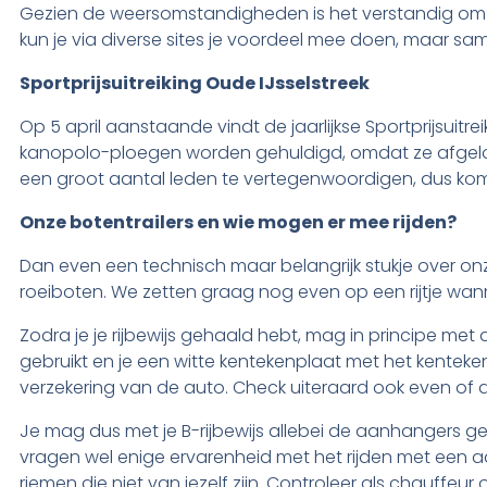
Gezien de weersomstandigheden is het verstandig om nie
kun je via diverse sites je voordeel mee doen, maar 
Sportprijsuitreiking Oude IJsselstreek
Op 5 april aanstaande vindt de jaarlijkse Sportprijsuitre
kanopolo-ploegen worden gehuldigd, omdat ze afgelope
een groot aantal leden te vertegenwoordigen, dus ko
Onze botentrailers en wie mogen er mee rijden?
Dan even een technisch maar belangrijk stukje over onz
roeiboten. We zetten graag nog even op een rijtje wanne
Zodra je je rijbewijs gehaald hebt, mag in principe met a
gebruikt en je een witte kentekenplaat met het kentek
verzekering van de auto. Check uiteraard ook even of de
Je mag dus met je B-rijbewijs allebei de aanhangers geb
vragen wel enige ervarenheid met het rijden met een aan
riemen die niet van jezelf zijn. Controleer als chauffeu