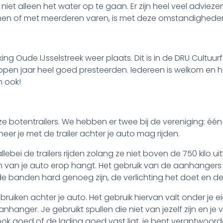
t alleen het water op te gaan. Er zijn heel veel adviezen
samen of met meerderen varen, is met deze omstandighede
iking Oude IJsselstreek weer plaats. Dit is in de DRU Cultuur
n jaar heel goed presteerden. Iedereen is welkom en he
m ook!
e botentrailers. We hebben er twee bij de vereniging: éé
er je met de trailer achter je auto mag rijden.
llebei de trailers rijden zolang ze niet boven de 750 kilo u
en van je auto erop hangt. Het gebruik van de aanhanger
 banden hard genoeg zijn, de verlichting het doet en de r
ruiken achter je auto. Het gebruik hiervan valt onder je e
hanger. Je gebruikt spullen die niet van jezelf zijn en je
r ook goed of de lading goed vast ligt, je bent verantwoord