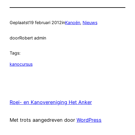
Geplaatst
19 februari 2012
in
Kanoën
, 
Nieuws
door
Robert admin
Tags:
kanocursus
Roei- en Kanovereniging Het Anker
Met trots aangedreven door
WordPress