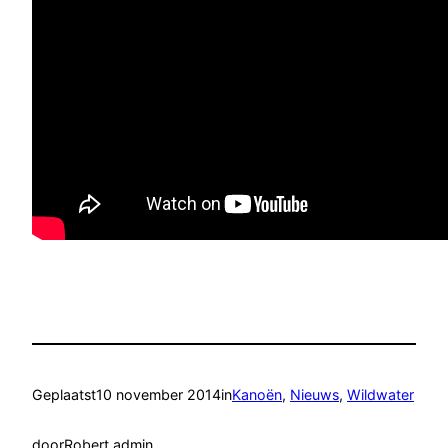
Geplaatst
10 november 2014
in
Kanoën
, 
Nieuws
, 
Wildwater
door
Robert admin