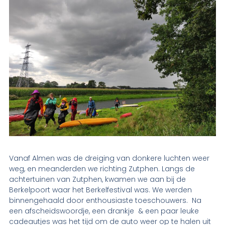
Vanaf Almen was de dreiging van donkere luchten weer
weg, en meanderden we richting Zutphen. Langs de
achtertuinen van Zutphen, kwamen we aan bij de
Berkelpoort waar het Berkelfestival was. We werden
binnengehaald door enthousiaste toeschouwers. Na
een afscheidswoordje, een drankje & een paar leuke
cadeautjes was het tijd om de auto weer op te halen uit