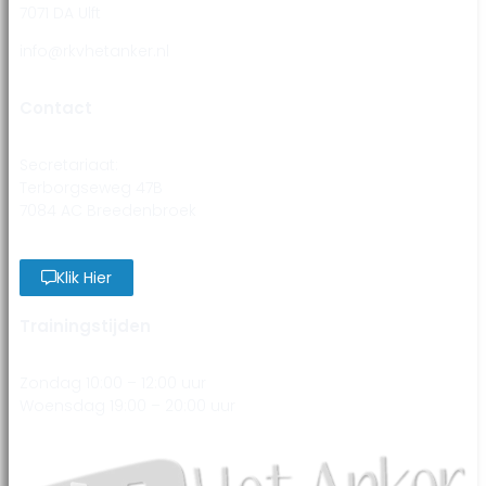
7071 DA Ulft
info@rkvhetanker.nl
Contact
Secretariaat:
Terborgseweg 47B
7084 AC Breedenbroek
Klik Hier
Trainingstijden
Zondag 10:00 – 12:00 uur
Woensdag 19:00 – 20:00 uur