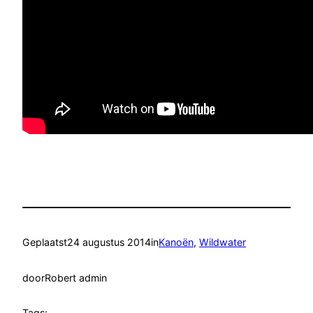
Geplaatst
24 augustus 2014
in
Kanoën
, 
Wildwater
door
Robert admin
Tags: